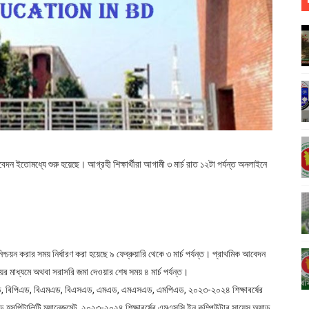
rutiny) বা বোর্ড চ্যালেঞ্জের ফলাফল
 বিষয়গুলি, প্রাথমিকে নির্বাচিত প্রার্থীদের ৭ নির্দেশনা, দিতে হবে ডোপটেস্ট প্রতিবেদন DP
ড়ান্ত গেজেট প্রকাশ Final gazette of 'Dhaka Central University' published
ুদের জন্য মারাত্মক ঝুঁকি
026 প্রকাশ NU Degree 2nd Year Exam Result জাতীয় বিশ্ববিদ্যালয়
আবেদন ইতোমধ্যে শুরু হয়েছে। আগ্রহী শিক্ষার্থীরা আগামী ৩ মার্চ রাত ১২টা পর্যন্ত অনলাইনে
্চয়ন করার সময় নির্ধারণ করা হয়েছে ৯ ফেব্রুয়ারি থেকে ৩ মার্চ পর্যন্ত। প্রাথমিক আবেদন
ের মাধ্যমে অথবা সরাসরি জমা দেওয়ার শেষ সময় ৪ মার্চ পর্যন্ত।
বিএড, বিপিএড, বিএমএড, বিএসএড, এমএড, এমএসএড, এমপিএড, ২০২৩-২০২৪ শিক্ষাবর্ষের
ড হসপিটালিটি ম্যানেজমেন্ট, ২০২৩-২০২৪ শিক্ষাবর্ষের এমএসসি ইন কম্পিউটার সায়েন্স অ্যান্ড