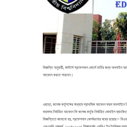
অনার্স ৪র্থ বর্ষের খাতা চ্যালেঞ্জ (Resc
প্রাথমিক সহকারী শিক্ষকদের পরবর্তী করনীয়
‘ঢাকা সেন্ট্রাল ইউনিভার্সিটি’র চূ
দুধ ও চিনিতেও মিলল মাইক্রোপ্লাস্টিক: শিশ
ডিগ্রি ২য় বর্ষ পরীক্ষার রেজাল্ট 2
বিজ্ঞপ্তি অনুযায়ী, মাস্টার্স প্রফেশনাল কোর্সে ভর্তির জন্য অনলাইন 
আবেদন করতে পারবেন।
এছাড়া, কলেজ কর্তৃপক্ষের মাধ্যমে প্রাথমিক আবেদন ফরম অনলাইনে নিশ
ফরমসহ নির্ধারিত আবেদন ফি কলেজ কর্তৃক নির্ধারিত মোবাইল ব্যাংকিংয়
বিজ্ঞপ্তিতে জানানো হয়, প্রফেশনাল কোর্সগুলোর মধ্যে রয়েছে— 
এলএলবি শেষপর্ব, ২০২৪-২০২৫ শিক্ষাবর্ষের এমবিএ ইন ট্যুরিজম অ্যান্