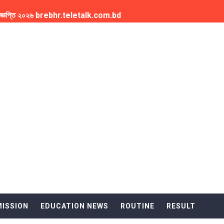
য়োগ বিজ্ঞপ্তি ২০২৬ brebhr.teletalk.com.bd
পূরণের বিজ্ঞপ্তি NU Honours 2nd Year Form Fill Up Notice
tch Online LIVE NOW
ধান BCS Question Solution
অনার্স কোর্স বাতিলের পরিকল্পনা
 প্রকাশ NU Honours 4th Year Exam Routine
 বর্ষ পরীক্ষার ফলাফল NU Honours 2nd Year Result
রীক্ষার রুটিন NU Masters Final Year Exam Routine
ation Process the info
ISSION
EDUCATION NEWS
ROUTINE
RESULT
o