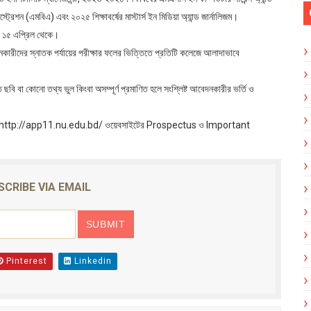
ট্রেশন (এমবিএ) এবং ২০২৫ শিক্ষাবর্ষের মাস্টার্স ইন মিডিয়া অ্যান্ড জার্নালিজম।
ামী ১৫ এপ্রিল থেকে।
আবেদনকারীদের স্নাতক পর্যায়ের পরীক্ষার ফলের ভিত্তিতে প্রতিটি কলেজে আলাদাভাবে
ছবি বা কোনো তথ্য ভুল কিংবা অসম্পূর্ণ প্রমাণিত হলে সংশ্লিষ্ট আবেদনকারীর ভর্তি ও
্তি বিষয়ক http://app11.nu.edu.bd/ ওয়েবসাইটের Prospectus ও Important
SCRIBE VIA EMAIL
Pinterest
Linkedin