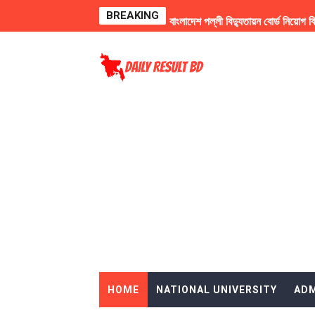
BREAKING
বাংলাদেশ পল্লী বিদ্যুতায়ন বোর্ড নি
২০২৫ সালের অনার্স ২য় বর্ষের ফরম 
FIFA World Cup Football Wa
৫০তম বিসিএসের প্রিলির প্রশ্ন সমা
বাংলা, ইতিহাস ও দর্শনসহ প্রায় ৬টি বিষয়ে 
অনার্স ৪র্থ বর্ষের পরীক্ষার রুটিন
জাতীয় বিশ্ববিদ্যালয়ের অনার্স ২য়
জাতীয় বিশ্ববিদ্যালয়ের মাস্টার্স প
UK Work Permit Visa Applic
HOME
NATIONAL UNIVERSITY
ADM
Italy's work permit visa inf