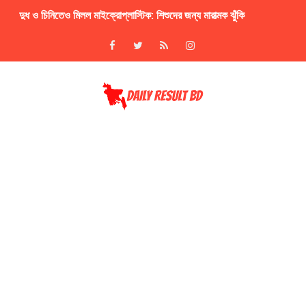
দুধ ও চিনিতেও মিলল মাইক্রোপ্লাস্টিক: শিশুদের জন্য মারাত্মক ঝুঁকি
ডিগ্রি ২য় বর্ষ পরীক্ষার রেজাল্ট 2026 প্রকাশ NU Degree 2nd Year Exam 
বাংলাদেশ পল্লী বিদ্যুতায়ন বোর্ড নিয়োগ বিজ্ঞপ্তি ২০২৬ brebhr.teletalk.
২০২৫ সালের অনার্স ২য় বর্ষের ফরম পূরণের বিজ্ঞপ্তি NU Honours 2nd Y
FIFA World Cup Football Watch Online LIVE NOW
৫০তম বিসিএসের প্রিলির প্রশ্ন সমাধান BCS Question Solution
বাংলা, ইতিহাস ও দর্শনসহ প্রায় ৬টি বিষয়ে অনার্স কোর্স বাতিলের পরিকল্পনা
অনার্স ৪র্থ বর্ষের পরীক্ষার রুটিন প্রকাশ NU Honours 4th Year Exam R
জাতীয় বিশ্ববিদ্যালয়ের অনার্স ২য় বর্ষ পরীক্ষার ফলাফল NU Honours 2nd 
জাতীয় বিশ্ববিদ্যালয়ের মাস্টার্স পরীক্ষার রুটিন NU Masters Final Year