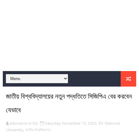
UK Work Permit Visa Application Process the info
Italy's work permit visa info
The US Diversity Visa (DV) Program
২০২৪ সালের ডিগ্রী ১ম বর্ষ পরীক্ষার ফলাফল প্রকাশের বিজ্ঞপ্তি NU Degre
জুনিয়র বৃত্তির ফলাফল প্রকাশিত জানবেন যেভাবে Scholarship Result
ফ্যামিলি কার্ড আবেদন কিভাবে করবেন How To Apply For Family Car
সরকারিভাবে বিনামূল্যে ৬৪ জেলায় ফ্রিল্যান্সিং প্রশিক্ষণে ভর্তি বিজ্ঞপ্তি 
জাতীয় বিশ্ববিদ্যালয়ের নতুন পদ্ধতিতে সিজিপিএ বের করবেন
যুব উন্নয়ন অধিদপ্তরে দেশের ৬৪টি জেলায় সরকারিভাবে বিনামূল্যে ফ্রিল্যান্সিং প্রশিক্ষ
যেভাবে
জাতীয় বিশ্ববিদ্যালয়ের অনার্স ৪র্থ বর্ষের ফরম পূরণ NU Honours 4th year
education in bd
Saturday, November 15, 2025
National
University
,
জাতীয় বিশ্ববিদ্যালয়
২০২৩ সালের মাস্টার্স শেষ বর্ষ পরীক্ষার কেন্দ্র তালিকা Center List of