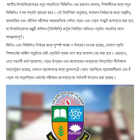
জাতীয় বিশ্ববিদ্যালয়ের নতুন পদ্ধতিতে সিজিপিএ বের করবেন যেভাবে, শিক্ষার্থীদের জন্য নতুন
ভোটের ফলাফল BD Election Result Live
সিজিপিএ গণনা পদ্ধতি ব্যাখ্যা করে। এই নির্দেশিকা অনুসারে, ফলাফল নির্ধারণের জন্য তত্ত্বীয়,
ব্যবহারিক এবং মৌখিক পরীক্ষার নম্বরগুলিকে লেটার গ্রেড এবং গ্রেড পয়েন্টে রূপান্তর করা হবে,
জাতীয় বিশ্ববিদ্যালয়ের মাস্টার্স প্রফেশনাল কোর্সে ভর্তি আবেদন- National Un
যা বিশ্ববিদ্যালয় মঞ্জুরী কমিশন (ইউজিসি) কর্তৃক নির্ধারিত অভিন্ন গ্রেডিং পদ্ধতির সাথে
অনার্স ৪র্থ বর্ষের খাতা চ্যালেঞ্জ (Rescrutiny) বা বোর্ড চ্যালেঞ্জের ফলাফল
সামঞ্জস্যপূর্ণ।
জিপিএ এবং সিজিপিএ নির্ণয়ের জন্য সুস্পষ্ট সংজ্ঞা ও উদাহরণ দেওয়া হয়েছে, যেখানে প্রতি
প্রাথমিক সহকারী শিক্ষকদের পরবর্তী করনীয় বিষয়গুলি, প্রাথমিকে নির্বাচিত প্রার্থীদে
শিক্ষাবর্ষের অর্জিত পয়েন্টকে মোট ক্রেডিট দ্বারা ভাগ করে ফলাফল বের করা হবে। এছাড়াও,
এতে পরবর্তী বর্ষে প্রমোশন, গ্রেড উন্নয়ন এবং মানোন্নয়ন সংক্রান্ত বিস্তারিত নীতিমালা
মাস্টার্স শেষপর্ব পরীক্ষার ফলাফল প্রকাশ NU Masters Result
অন্তর্ভুক্ত রয়েছে, যেখানে প্রমোশনের জন্য ন্যূনতম D গ্রেড প্রাপ্তির প্রয়োজনীয়তা এবং F
গ্রেড সহ অনুপস্থিত কোর্সের পরীক্ষায় অংশগ্রহণের শর্তাবলী উল্লেখ করা হয়েছে।