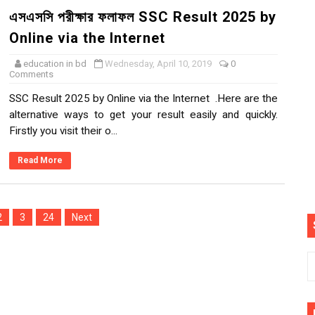
এসএসসি পরীক্ষার ফলাফল SSC Result 2025 by
) Program
Online via the Internet
 ফলাফল প্রকাশের বিজ্ঞপ্তি NU Degree 1st Year Result
education in bd
Wednesday, April 10, 2019
0
Comments
নবেন যেভাবে Scholarship Result
SSC Result 2025 by Online via the Internet .Here are the
বেন How To Apply For Family Card Online Application 2026
alternative ways to get your result easily and quickly.
Firstly you visit their o...
ল্যান্সিং প্রশিক্ষণে ভর্তি বিজ্ঞপ্তি e-laeltd.com/48-student-reg-jubo
Read More
কারিভাবে বিনামূল্যে ফ্রিল্যান্সিং প্রশিক্ষণে ভর্তি
বর্ষের ফরম পূরণ NU Honours 4th year Form Fill Up
2
3
24
Next
ক্ষার কেন্দ্র তালিকা Center List of Masters Final Year Exam-2023
lt Live
েশনাল কোর্সে ভর্তি আবেদন- National University