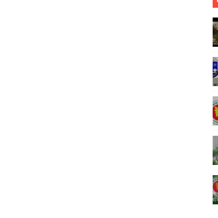
rutiny) বা বোর্ড চ্যালেঞ্জের ফলাফল
 বিষয়গুলি, প্রাথমিকে নির্বাচিত প্রার্থীদের ৭ নির্দেশনা, দিতে হবে ডোপটেস্ট প্রতিবেদন DP
ড়ান্ত গেজেট প্রকাশ Final gazette of 'Dhaka Central University' published
ুদের জন্য মারাত্মক ঝুঁকি
026 প্রকাশ NU Degree 2nd Year Exam Result জাতীয় বিশ্ববিদ্যালয়