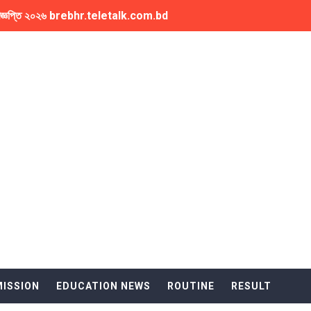
য়োগ বিজ্ঞপ্তি ২০২৬ brebhr.teletalk.com.bd
পূরণের বিজ্ঞপ্তি NU Honours 2nd Year Form Fill Up Notice
tch Online LIVE NOW
ধান BCS Question Solution
অনার্স কোর্স বাতিলের পরিকল্পনা
 প্রকাশ NU Honours 4th Year Exam Routine
 বর্ষ পরীক্ষার ফলাফল NU Honours 2nd Year Result
রীক্ষার রুটিন NU Masters Final Year Exam Routine
ation Process the info
ISSION
EDUCATION NEWS
ROUTINE
RESULT
o