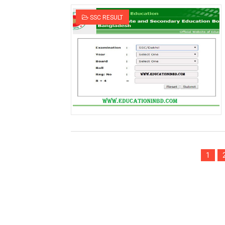
The US Diversity Visa (DV
SSC RESULT
২০২৪ সালের ডিগ্রী ১ম বর্ষ পরীক্ষার
জুনিয়র বৃত্তির ফলাফল প্রকাশিত জা
ফ্যামিলি কার্ড আবেদন কিভাবে কর
সরকারিভাবে বিনামূল্যে ৬৪ জেলায় ফ্রি
যুব উন্নয়ন অধিদপ্তরে দেশের ৬৪টি জেলায় সর
জাতীয় বিশ্ববিদ্যালয়ের অনার্স ৪র্থ 
1
২০২৩ সালের মাস্টার্স শেষ বর্ষ পরী
ভোটের ফলাফল BD Election Resu
জাতীয় বিশ্ববিদ্যালয়ের মাস্টার্স প্রফ