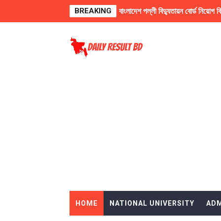
BREAKING
বাংলাদেশ পল্লী বিদ্যুতায়ন বোর্ড নি
২০২৫ সালের অনার্স ২য় বর্ষের ফরম 
FIFA World Cup Football Wa
৫০তম বিসিএসের প্রিলির প্রশ্ন সমা
বাংলা, ইতিহাস ও দর্শনসহ প্রায় ৬টি বিষয়ে 
অনার্স ৪র্থ বর্ষের পরীক্ষার রুটিন
জাতীয় বিশ্ববিদ্যালয়ের অনার্স ২য়
জাতীয় বিশ্ববিদ্যালয়ের মাস্টার্স প
UK Work Permit Visa Applic
HOME
NATIONAL UNIVERSITY
ADM
Italy's work permit visa inf